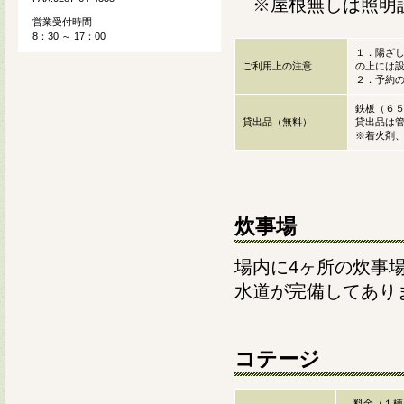
※屋根無しは照明設
営業受付時間
8：30 ～ 17：00
１．陽ざ
ご利用上の注意
の上には
２．予約
鉄板（６５
貸出品（無料）
貸出品は
※着火剤
炊事場
場内に4ヶ所の炊事
水道が完備してあり
コテージ
料金（１棟