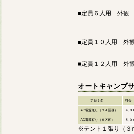
■定員６人用 外
■定員１０人用 外
■定員１２人用 外
オートキャンプ
定員５名
料金
AC電源無し（３４区画）
４,
AC電源有り（９区画）
５,
※テント１張り（３