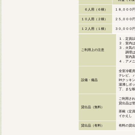
６人用（６棟）
１８,０００
１０人用（２棟）
２５,０００
１２人用（１棟）
３０,０００
１．定員
２．室内
３．火気
ご利用上の注意
調理は、
室内及び
４．アメ
全室冷暖
テレビ、 
設備・備品
IHクッキ
湯沸しポッ
丁、まな
ご利用さ
貸出品は
貸出品（無料）
茶碗（定
イかえし
貸出品（有料）
有料の貸