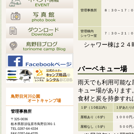
管理事務所
８：３０～１７：０
管理棟内
７：３０～２１：０
シャワー室
シャワー棟は２４
バーベキュー場
雨天でも利用可能な
キュー場があります
鳥野目河川公園
食材と炭を持参すれ
オートキャンプ場
１炉（１0名以内）
１炉あたり
管理事務所
屋根あり（６炉）
１０００円
〒325-0036
栃木県那須塩原市鳥野目391-1
屋根なし（５炉）
５００円
TEL.0287-64-4334
FAX.0287-64-4335