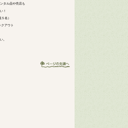
ンタル品や売店も
い！
員５名）
ェックアウト
い。