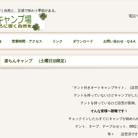
響く自然と、五感で味わう季節がある。
電話
金
営業時間・アクセス
リンク
ダウンロード
お問い合わせ・Q＆A
楽ちんキャンプ
（土曜日泊限定）
「テント付きオートキャンプサイト」（設営
テントを持っていないけどキャンプがした
テントを持っているけど設営が面倒。
そんな皆様へ朗報です！
チェックインしたらすぐにキャンプが始めら
テント、タープ、テーブルセット、
BBQ
等々 設営済です